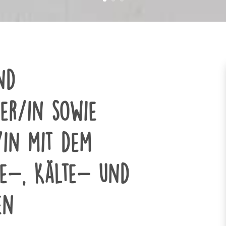
nd
rer/in sowie
/in mit dem
e-, Kälte- und
en