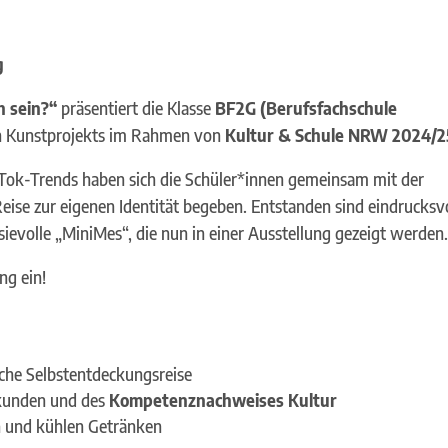
g
h sein?“
präsentiert die Klasse
BF2G (Berufsfachschule
gen Kunstprojekts im Rahmen von
Kultur & Schule NRW 2024/2
ikTok-Trends haben sich die Schüler*innen gemeinsam mit der
Reise zur eigenen Identität begeben. Entstanden sind eindrucksv
sievolle „MiniMes“, die nun in einer Ausstellung gezeigt werden
ng ein!
ische Selbstentdeckungsreise
rkunden und des
Kompetenznachweises Kultur
n und kühlen Getränken