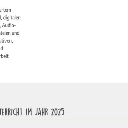
iertem
, digitalen
, Audio-
teien und
ativen,
nd
rbeit
terricht im Jahr 2025