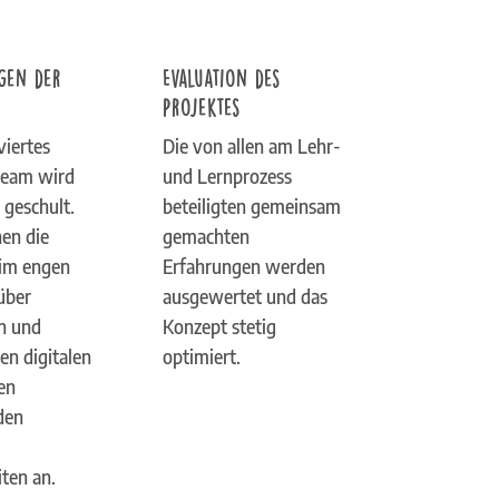
gen der
Evaluation des
Projektes
viertes
Die von allen am Lehr-
team wird
und Lernprozess
 geschult.
beteiligten gemeinsam
en die
gemachten
 im engen
Erfahrungen werden
über
ausgewertet und das
n und
Konzept stetig
en digitalen
optimiert.
en
den
ten an.