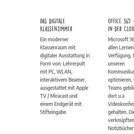
Das digitale
Office 365 
Klassenzimmer
in der Clo
Ein moderner
Microsoft 36
Klassenraum mit
allen Lerne
digitaler Ausstattung in
Verfügung.
Form von: Lehrerpult
unseren
mit PC, WLAN,
Kommunikat
interaktivem Beamer,
optimieren,
ausgestattet mit Apple
Teams gebil
TV / Miracast und
dort u.a
einem Endgerät mit
Videokonfe
Stifteingabe.
gehalten. Di
verknüpfte
Notizbücher