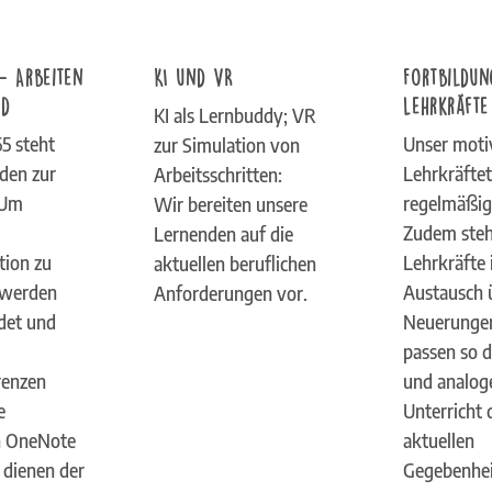
– Arbeiten
KI und VR
Fortbildun
ud
Lehrkräfte
KI als Lernbuddy; VR
5 steht
Unser moti
zur Simulation von
nden zur
Lehrkräfte
Arbeitsschritten:
 Um
regelmäßig
Wir bereiten unsere
Zudem steh
Lernenden auf die
ion zu
Lehrkräfte
aktuellen beruflichen
 werden
Austausch 
Anforderungen vor.
det und
Neuerunge
passen so d
renzen
und analog
e
Unterricht 
n OneNote
aktuellen
 dienen der
Gegebenhei